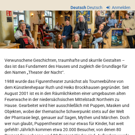
Zum
Deutsch
Deutsch
Anmelden
Haupt-
Theater
Inhalt
springen
der
Nacht
e.V.
Verwunschene Geschichten, traumhafte und skurrile Gestalten –
das ist das Fundament des Hauses und zugleich die Grundlage für
den Namen „Theater der Nacht“.
1988 wurde das Figurentheater zunächst als Tourneebühne von
dem Künstlerehepaar Ruth und Heiko Brockhausen gegründet. Seit
August 2001 ist es in den Räumlichkeiten einer umgebauten alten
Feuerwache in der niedersächsischen Mittelstadt Northeim zu
Hause. Gearbeitet wird hier ausschließlich mit Puppen, Masken und
Objekten, wobei der thematische Schwerpunkt stets auf der Welt
der Phantasie liegt, genauer auf Sagen, Mythen und Märchen. Doch
wer nun glaubt, Puppentheater sei nur etwas für Kinder, hat weit
gefehlt! Jährlich kommen etwa 20.000 Besucher, von denen 80