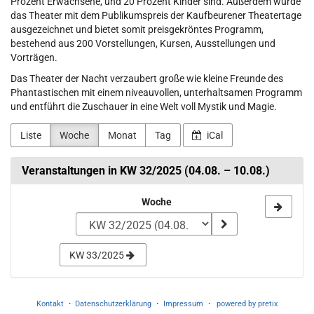
Prozent Erwachsene, und 20 Prozent Kinder sind. Außerdem wurde
das Theater mit dem Publikumspreis der Kaufbeurener Theatertage
ausgezeichnet und bietet somit preisgekröntes Programm,
bestehend aus 200 Vorstellungen, Kursen, Ausstellungen und
Vorträgen.
Das Theater der Nacht verzaubert große wie kleine Freunde des
Phantastischen mit einem niveauvollen, unterhaltsamen Programm
und entführt die Zuschauer in eine Welt voll Mystik und Magie.
Liste
Woche
Monat
Tag
iCal
Veranstaltungen in KW 32/2025 (04.08. – 10.08.)
Woche
Woche
zur
Anzeige
KW 33/2025
auswählen
Kontakt
Datenschutzerklärung
Impressum
powered by pretix