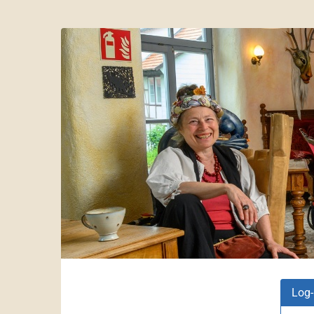
Zum
Haupt-
Theater
Inhalt
springen
der
Nacht
e.V.
Log-