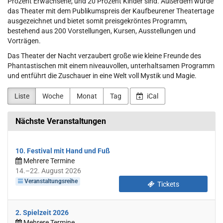
Prozent Erwachsene, und 20 Prozent Kinder sind. Außerdem wurde
das Theater mit dem Publikumspreis der Kaufbeurener Theatertage
ausgezeichnet und bietet somit preisgekröntes Programm,
bestehend aus 200 Vorstellungen, Kursen, Ausstellungen und
Vorträgen.
Das Theater der Nacht verzaubert große wie kleine Freunde des
Phantastischen mit einem niveauvollen, unterhaltsamen Programm
und entführt die Zuschauer in eine Welt voll Mystik und Magie.
Liste
Woche
Monat
Tag
iCal
Nächste Veranstaltungen
10. Festival mit Hand und Fuß
Mehrere Termine
bis
14.
–
22. August 2026
Veranstaltungsreihe
Tickets
2. Spielzeit 2026
Mehrere Termine