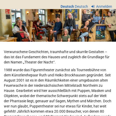
Zum
Deutsch
Deutsch
Anmelden
Haupt-
Theater
Inhalt
springen
der
Nacht
e.V.
Verwunschene Geschichten, traumhafte und skurrile Gestalten –
das ist das Fundament des Hauses und zugleich die Grundlage für
den Namen „Theater der Nacht“.
1988 wurde das Figurentheater zunächst als Tourneebühne von
dem Künstlerehepaar Ruth und Heiko Brockhausen gegründet. Seit
August 2001 ist es in den Räumlichkeiten einer umgebauten alten
Feuerwache in der niedersächsischen Mittelstadt Northeim zu
Hause. Gearbeitet wird hier ausschließlich mit Puppen, Masken und
Objekten, wobei der thematische Schwerpunkt stets auf der Welt
der Phantasie liegt, genauer auf Sagen, Mythen und Märchen. Doch
wer nun glaubt, Puppentheater sei nur etwas für Kinder, hat weit
gefehlt! Jährlich kommen etwa 20.000 Besucher, von denen 80